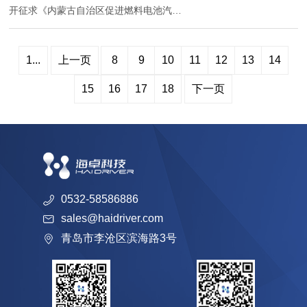
开征求《内蒙古自治区促进燃料电池汽车
产业发展若干措施（试行）》（征求意见
稿）意见的公告。...
1...
上一页
8
9
10
11
12
13
14
15
16
17
18
下一页
0532-58586886
sales@haidriver.com
青岛市李沧区滨海路3号