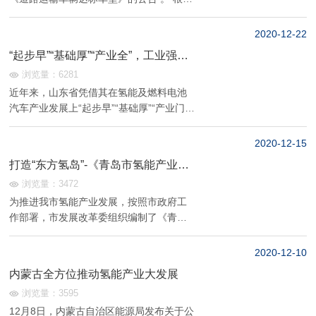
公告，本批《道路运输车辆达标车型》共
计8款燃料电池车型上榜，其中燃料电池客
2020-12
22
车2款；燃料电池物流车4款；燃料电池重
“起步早”“基础厚”“产业全”，工业强省
卡2款。从配套企业来...
山东驶上“氢高速”
浏览量：6281
近年来，山东省凭借其在氢能及燃料电池
汽车产业发展上“起步早”“基础厚”“产业门类
全”等优势，率先布局。示范城市群内企业
覆盖了氢能制、储、运、加等上游供应环
2020-12
15
节、燃料电池核心材料及零部件、整车整
打造“东方氢岛”-《青岛市氢能产业发
机及终端应用全领域，...
展规划（2020-2030年）》印发
浏览量：3472
为推进我市氢能产业发展，按照市政府工
作部署，市发展改革委组织编制了《青岛
市氢能产业发展规划（2020-2030年）》
（以下简称《规划》），市政府已经研究
2020-12
10
通过并印发实施。 12月14日，市政府新闻
内蒙古全方位推动氢能产业大发展
办召开发布会，...
浏览量：3595
12月8日，内蒙古自治区能源局发布关于公