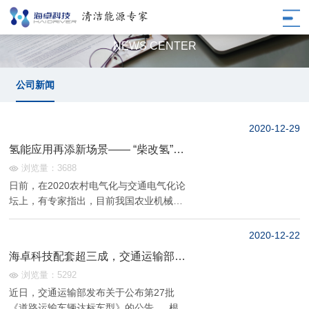
公司新闻
NEWS CENTER
公司新闻
2020-12
29
氢能应用再添新场景—— “柴改氢”加
速农机电动化转型
浏览量：3688
日前，在2020农村电气化与交通电气化论
坛上，有专家指出，目前我国农业机械柴
油用量巨大，在全球追求低碳能源转型的
大背景下，农业机械“柴改氢”电动化转型非
2020-12
22
常迫切。未来，随着氢能的大规模应用，
海卓科技配套超三成，交通运输部发
氢燃料电池在农机大功率...
布关于公布第27批《道路运输车辆达
浏览量：5292
标车型》的公告 。
近日，交通运输部发布关于公布第27批
《道路运输车辆达标车型》的公告 。 根据