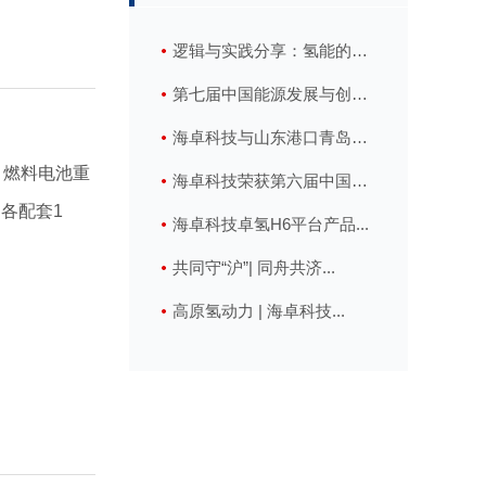
逻辑与实践分享：氢能的
多...
第七届中国能源发展与创
新...
海卓科技与山东港口青岛
；燃料电池重
港...
海卓科技荣获第六届中国
各配套1
新...
海卓科技卓氢H6平台产品...
共同守“沪”| 同舟共济...
高原氢动力 | 海卓科技...