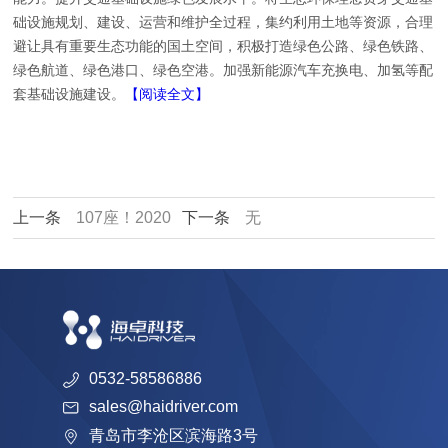
础设施规划、建设、运营和维护全过程，集约利用土地等资源，合理
避让具有重要生态功能的国土空间，积极打造绿色公路、绿色铁路、
绿色航道、绿色港口、绿色空港。加强新能源汽车充换电、加氢等配
套基础设施建设。
【阅读全文】
上一条
107座！2020
下一条
无
年全球新建加氢站创历
史记录
0532-58586886
sales@haidriver.com
青岛市李沧区滨海路3号