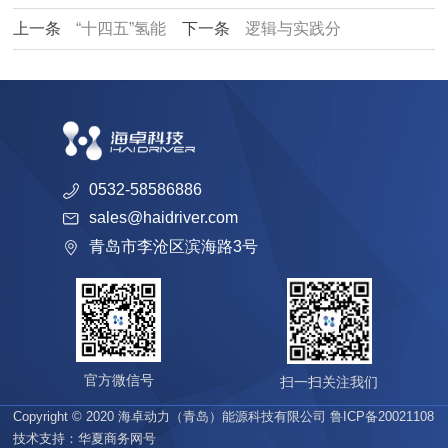
上一条
“十四五”氢能
下一条
逻辑与实践分
技术与产业发展专题研
享：氢能的多元化应用
讨会在青岛国际院士港
解决方案
成功举办
0532-58586886
sales@haidriver.com
青岛市李沧区滨海路3号
官方微信号
扫一扫关注我们
Copyright © 2020 海卓动力（青岛）能源科技有限公司
鲁ICP备20021108
技术支持：
华夏商务网
号