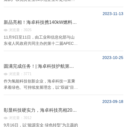
完成公示，经企业测评、推荐上报、审核
确认等程序，海卓科技获评“2023年度国家
2023-11
13
知识产权优势企业”。此次获评国家知识产
新品亮相！海卓科技携140kW燃料电
权优势企业，表明海...
池系统参加第十二届APEC中小企业
浏览量：3926
技术交流暨展览会
11月9日至11日，由工业和信息化部与山
东省人民政府共同主办的第十二届APEC中
小企业技术交流暨展览会在青岛举办。本
届APEC技展会以“绿色发展 数字赋能 融通
2023-10
25
创新 合作共赢”为主题，来自17个APEC成
圆满完成任务！| 海卓科技护航第三
员经济...
届“一带一路”国际合作高峰论坛
浏览量：3771
作为氢能科技创新企业，海卓科技一直秉
承着绿色、可持续发展理念，以“双碳”目标
为指引，不断探索氢能应用场景，致力于
推动氢能技术在交通领域减碳作出贡献，
2023-09
18
为高质量共建“一带一路”贡献海卓力......
彰显科技硬实力，海卓科技亮相2023
全球能源转型高层论坛
浏览量：3912
9月16日，以“能源安全 绿色转型”为主题的