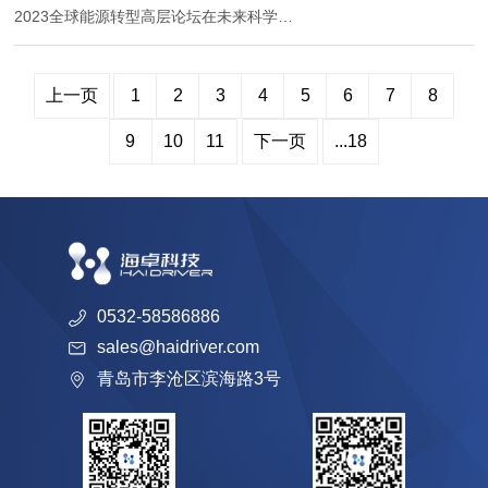
2023全球能源转型高层论坛在未来科学城
开幕。本届论坛由北京市人民政府、国务
院发展研究中心、国务院国有资产监督管
理委员会和自然资源部中国地质调查局等
上一页
1
2
3
4
5
6
7
8
共同主办，论坛聚焦...
9
10
11
下一页
...18
0532-58586886
sales@haidriver.com
青岛市李沧区滨海路3号